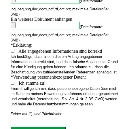
(Dateiformate:
jpg,jpeg,png,doc,docx,pdf,rtf,odt,txt; maximale Dateigröße:
3MB)
Ein weiteres Dokument anhängen
(Dateiformate:
jpg,jpeg,png,doc,docx,pdf,rtf,odt,txt; maximale Dateigröße:
3MB)
*
Erklärung:
Alle angegebenen Informationen sind korrekt!
Ich bestätige, dass alle in diesem Antrag angegebenen
Informationen korrekt sind, und dass falsche Angaben als Grund
für eine Kündigung gelten können. Ich stimme zu, dass die
Beschäftigung von zufriedenstellenden Referenzen abhängig ist.
*
Verwendung personenbezogener Daten:
Ich stimme zu!
Hiermit willige ich ein, dass personenbezogene Daten über mich
im Rahmen meines Bewerbungsverfahrens erhoben, gespeichert
und verarbeitet (Verarbeitung i.S.v. Art. 4 Nr. 2 DS-GVO) werden
und habe die Datenschutzbestimmungen gelesen.
Felder mit (*) sind Pflichtfelder.