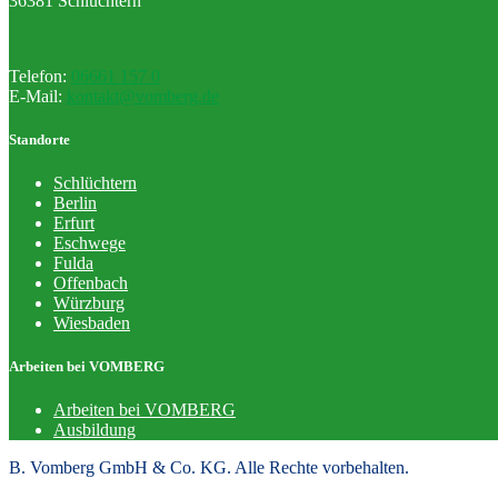
36381 Schlüchtern
Telefon:
06661 157 0
E-Mail:
kontakt@vomberg.de
Standorte
Schlüchtern
Berlin
Erfurt
Eschwege
Fulda
Offenbach
Würzburg
Wiesbaden
Arbeiten bei VOMBERG
Arbeiten bei VOMBERG
Ausbildung
B. Vomberg GmbH & Co. KG. Alle Rechte vorbehalten.